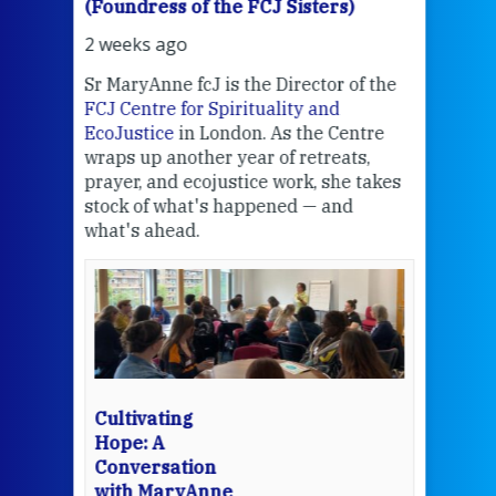
(Foundress of the FCJ Sisters)
(Fou
2 weeks ago
2 we
Sr MaryAnne fcJ is the Director of the
Chec
FCJ Centre for Spirituality and
volu
EcoJustice
in London. As the Centre
Comp
wraps up another year of retreats,
proj
the
prayer, and ecojustice work, she takes
help
stock of what's happened — and
welc
what's ahead.
at t
een
Thi
mo
Whe
bec
wit
cha
Cultivating
del
Hope: A
Conversation
with MaryAnne
View 