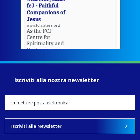
fcJ - Faithful
Companions of
Jesus
www.fcjsisters.org
As the FCJ
Centre for
Spirituality and
EcoJustice wraps
up another year
of retreats,
prayer, and
ecojustice work,
Iscriviti alla nostra newsletter
MaryAnne fcJ,
Director, takes
stock of what's
happened — and
what's ahead.
View on Facebook
·
Share
Iscriviti alla Newsletter
8
4
0