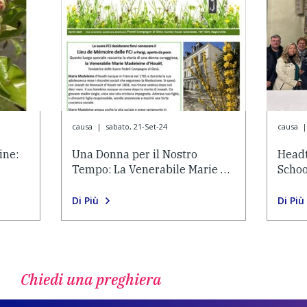
causa
|
sabato, 21-Set-24
causa
|
ine:
Una Donna per il Nostro
Headt
Tempo: La Venerabile Marie …
Schoo
Di Più
Di Più
Chiedi una preghiera