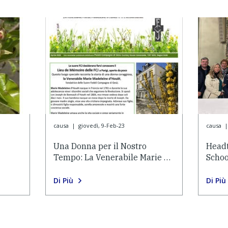
causa
|
giovedì, 9-Feb-23
causa
|
Una Donna per il Nostro
Headt
Tempo: La Venerabile Marie …
Schoo
Di Più
Di Più