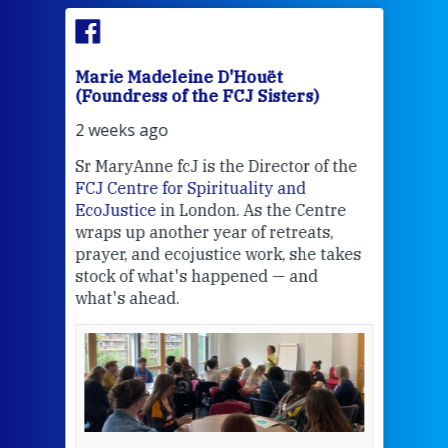
Marie Madeleine D'Houët
Mar
(Foundress of the FCJ Sisters)
(Fou
2 weeks ago
3 we
Sr MaryAnne fcJ is the Director of the
Chec
FCJ Centre for Spirituality and
volu
EcoJustice
in London. As the Centre
Comp
wraps up another year of retreats,
proj
the
prayer, and ecojustice work, she takes
help
stock of what's happened — and
welc
what's ahead.
at t
een
Thi
mo
Whe
bec
wit