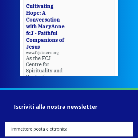
cha
Cultivating
del
Hope: A
Conversation
with MaryAnne
View 
fcJ - Faithful
Companions of
Jesus
www.fcjsisters.org
As the FCJ
Centre for
Spirituality and
EcoJustice wraps
up another year
of retreats,
prayer, and
ecojustice work,
Iscriviti alla nostra newsletter
MaryAnne fcJ,
Director, takes
stock of what's
happened — and
what's ahead.