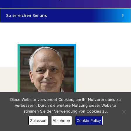
So erreichen Sie uns
Diese Website verwendet Cookies, um Ihr Nutzererlebnis zu
verbessern. Durch die weitere Nutzung dieser Website
Lasst uns auf die Stimme
stimmen Sie der Verwendung von Cookies zu.
Gottes in uns hören, unseren
Zulassen
Ablehnen
Cookie Policy
Egoismus überwinden und zu