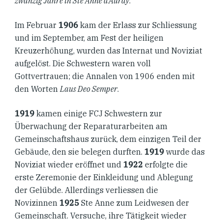
zwanzig Jahre in Ste Anne d’Auray
.
Im Februar
1906
kam der Erlass zur Schliessung
und im September, am Fest der heiligen
Kreuzerhöhung, wurden das Internat und Noviziat
aufgelöst. Die Schwestern waren voll
Gottvertrauen; die Annalen von 1906 enden mit
den Worten
Laus Deo Semper
.
1919
kamen einige FCJ Schwestern zur
Überwachung der Reparaturarbeiten am
Gemeinschaftshaus zurück, dem einzigen Teil der
Gebäude, den sie belegen durften.
1919
wurde das
Noviziat wieder eröffnet und
1922
erfolgte die
erste Zeremonie der Einkleidung und Ablegung
der Gelübde. Allerdings verliessen die
Novizinnen
1925
Ste Anne zum Leidwesen der
Gemeinschaft. Versuche, ihre Tätigkeit wieder