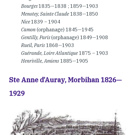
Bourges
1835—1838 ; 1859—1903
Menotey, Sainte Claude
1838—1850
Nice
1839 – 1904
Camon
(orphanage) 1845—1945
Gentilly, Paris
(orphanage) 1849—1908
Rueil, Paris
1868—1903
Guérande, Loire Atlantique
1875 – 1903
Henriville, Amiens
1885—1905
Ste Anne d’Auray, Morbihan 1826—
1929