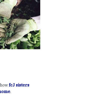
 how
fcJ sisters
 home
.