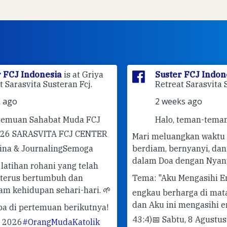
ya
Suster FCJ Indonesia
is at Griya
Retreat Sarasvita Susteran Fcj.
2 weeks ago
J
Halo, teman-teman terkasih! 🤍
ER
Mari meluangkan waktu sejenak untuk
berdiam, bernyanyi, dan berdoa bersama
✨ 
dalam Doa dengan Nyanyian dari Taizé.
✨
Pe
Tema: "Aku Mengasihi Engkau"
"Sebab
#G
 🌱
engkau berharga di mata-Ku dan mulia,
#T
dan Aku ini mengasihi engkau."
(Yesaya
ya!
43:4)
📅 Sabtu, 8 Agustus 2026
🕔 doa
k