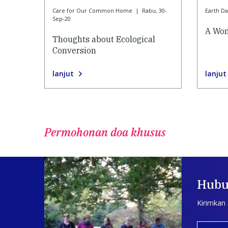
Care for Our Common Home
|
Rabu, 30-
Earth D
Sep-20
A Won
Thoughts about Ecological
Conversion
lanjut
lanjut
Permohonan doa khusus
Hubu
Kirimkan