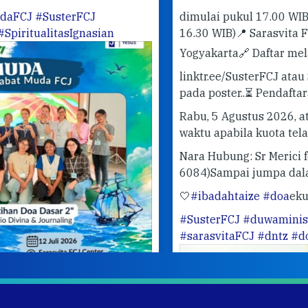
dimulai pukul 17.00 WIB (Open Gate
16.30 WIB)
📍 Sarasvita FCJ Center,
Yogyakarta
🔗 Daftar melalui tautan
linktr.ee/SusterFCJ atau SCAN QR-CODE
pada poster..
⏳ Pendaftaran ditutup pada
Rabu, 5 Agustus 2026, atau sewaktu-
waktu apabila kuota telah terpenuhi.
😁
Nara Hubung: Sr Merici fcJ (0821 3412
6084)
Sampai jumpa dalam doa bersama!
🤍
#ibadahtaize
#doa
ekumenis
#SusterFCJ
#duwaministry
#sarasvitaFCJ
#dntz
#doa
#taize