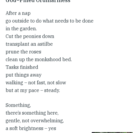
God–Filled Ordinariness
After a nap
go outside to do what needs to be done
in the garden.
Cut the peonies down
transplant an astilbe
prune the roses
clean up the monkshood bed.
Tasks finished
put things away
walking – not fast, not slow
but at my pace – steady.
Something,
there’s something here,
gentle, not overwhelming,
a soft brightness – yes