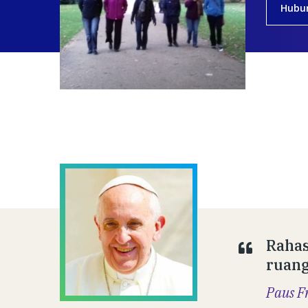
Hubu
Rahas
ruang
Paus F