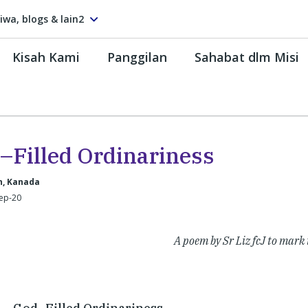
tiwa, blogs & lain2
Kisah Kami
Panggilan
Sahabat dlm Misi
–Filled Ordinariness
, Kanada
Sep-20
A poem by Sr Liz fcJ to mark