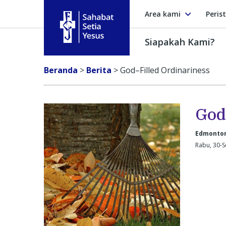
Area kami
Peris
Siapakah Kami?
Sahabat Setia Yesus
Beranda
>
Berita
>
God–Filled Ordinariness
God
Edmonton
Rabu, 30-