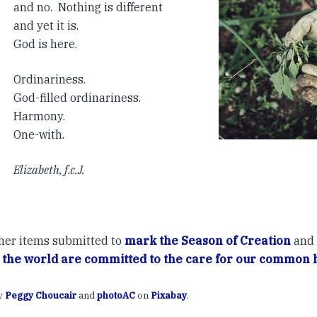
and no. Nothing is different
and yet it is.
God is here.
Ordinariness.
God-filled ordinariness.
Harmony.
One-with.
Elizabeth, f.c.J.
her items submitted to
mark the Season of Creation
and
 the world are committed to the care for our common
y
Peggy Choucair
and
photoAC
on
Pixabay
.