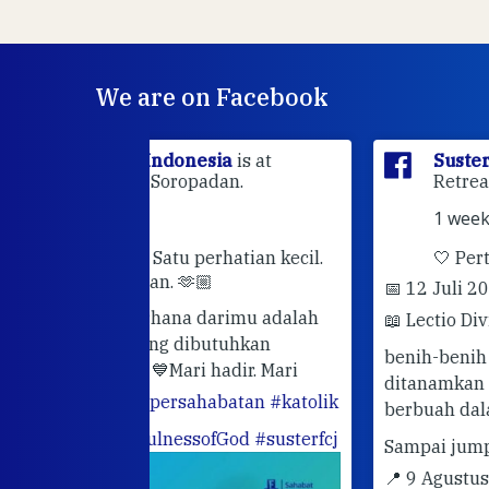
We are on Facebook
sia
is at
Suster FCJ Indonesia
is at Gri
dan.
Retreat Sarasvita Susteran Fcj.
1 week ago
rhatian kecil.
🤍 Pertemuan Sahabat Muda FC
📅 12 Juli 2026 SARASVITA FCJ CENT
darimu adalah
📖 Lectio Divina & Journaling
Semoga
utuhkan
benih-benih latihan rohani yang telah
hadir. Mari
ditanamkan terus bertumbuh dan
abatan
#katolik
berbuah dalam kehidupan sehari-hari.
ofGod
#susterfcj
Sampai jumpa di pertemuan berikutn
📍 9 Agustus 2026
#OrangMudaKatoli