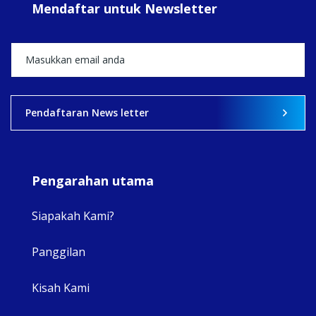
Mendaftar untuk Newsletter
+5
View on Facebook
·
Share
2
0
0
Pendaftaran News letter
Pengarahan utama
Siapakah Kami?
Panggilan
View 
Kisah Kami