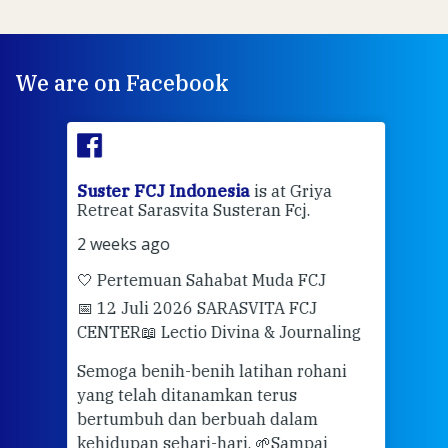
We are on Facebook
ran
Suster FCJ Indonesia
is at Griya
Sus
Retreat Sarasvita Susteran Fcj.
Retr
2 weeks ago
2 we
🤍 Pertemuan Sahabat Muda FCJ
Halo
📅 12 Juli 2026 SARASVITA FCJ
Mari
CENTER
📖 Lectio Divina & Journaling
dalah
berd
ber
Semoga benih-benih latihan rohani
ari
dari
yang telah ditanamkan terus
bertumbuh dan berbuah dalam
Eng
kehidupan sehari-hari. 🌱
Sampai