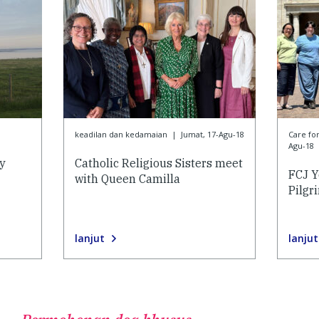
keadilan dan kedamaian
|
Jumat, 17-Agu-18
Care f
Agu-18
ty
Catholic Religious Sisters meet
FCJ Y
with Queen Camilla
Pilgr
lanjut
lanjut