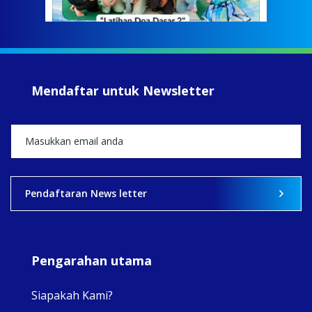
jump
#iba
#Su
#sar
Mendaftar untuk Newsletter
+5
View on Facebook
·
Share
2
0
0
Pendaftaran News letter
Pengarahan utama
Siapakah Kami?