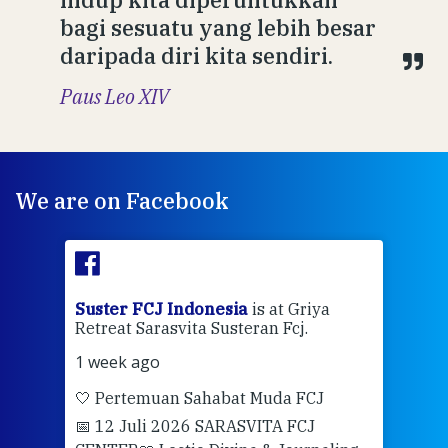
bagi sesuatu yang lebih besar
daripada diri kita sendiri.
Paus Leo XIV
We are on Facebook
ran
Suster FCJ Indonesia
is at Griya
Sus
Retreat Sarasvita Susteran Fcj.
Retr
1 week ago
2 we
🤍 Pertemuan Sahabat Muda FCJ
Halo
📅 12 Juli 2026 SARASVITA FCJ
Mari