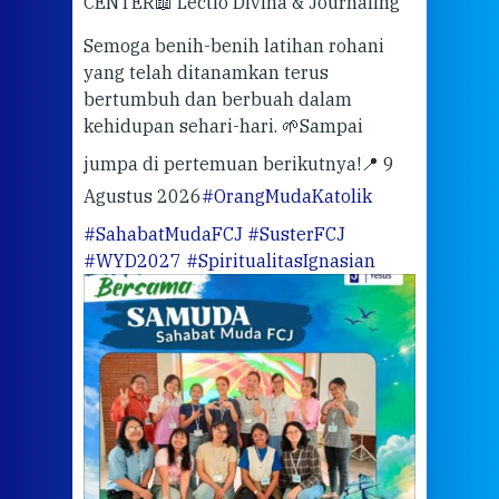
CENTER
📖 Lectio Divina & Journaling
dalah
berd
ber
Semoga benih-benih latihan rohani
ari
dari
yang telah ditanamkan terus
bertumbuh dan berbuah dalam
Eng
kehidupan sehari-hari. 🌱
Sampai
mata
meng
jumpa di pertemuan berikutnya!
📍 9
Agustus 2026
#OrangMudaKatolik
Sabt
#SahabatMudaFCJ
#SusterFCJ
puku
#WYD2027
#SpiritualitasIgnasian
WIB)
Yogy
link
CODE
ditu
atau
tela
Meri