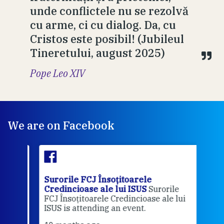
unde conflictele nu se rezolvă
cu arme, ci cu dialog. Da, cu
Cristos este posibil! (Jubileul
Tineretului, august 2025)
Pope Leo XIV
We are on Facebook
Surorile FCJ Însoțitoarele
Suro
Credincioase ale lui ISUS
Surorile
Cred
FCJ Însoțitoarele Credincioase ale lui
1 ye
ISUS is attending an event.