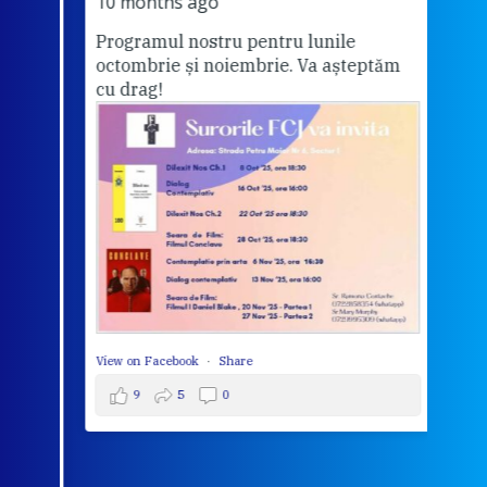
Vă a
10 months ago
Programul nostru pentru lunile
octombrie și noiembrie. Va așteptăm
Thi
cu drag!
mo
Whe
bec
wit
cha
del
View 
View on Facebook
·
Share
9
5
0