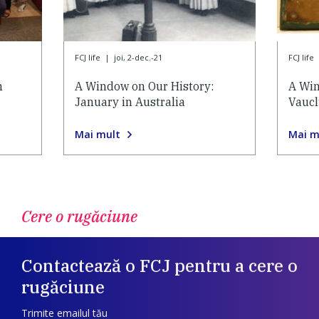
FCJ life
|
joi, 2-dec.-21
FCJ life
n
A Window on Our History:
A Win
January in Australia
Vauc
Mai mult
Mai m
Cere o rugăciune
Contactează o FCJ pentru a cere o
rugăciune
Trimite emailul tău