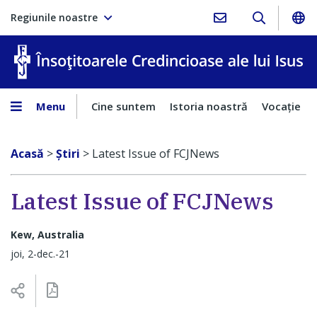
Regiunile noastre
În
Menu
Cine suntem
Istoria noastră
Vocaţie
Acasă
>
Ştiri
>
Latest Issue of FCJNews
Latest Issue of FCJNews
Kew, Australia
joi, 2-dec.-21