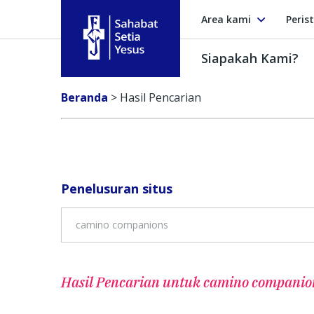
Area kami
Peris
Siapakah Kami?
Sahabat Setia Yesus
Beranda
>
Hasil Pencarian
Penelusuran situs
Hasil Pencarian untuk
camino companio