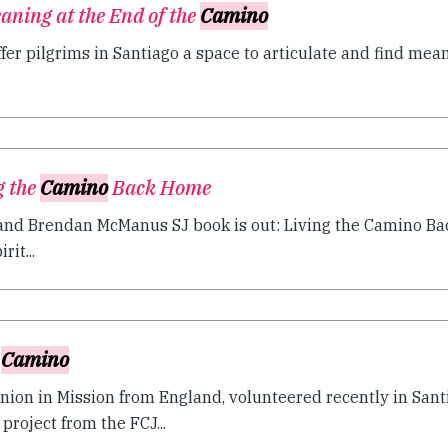
aning at the End of the
Camino
 pilgrims in Santiago a space to articulate and find meanin
g the
Camino
Back Home
and Brendan McManus SJ book is out: Living the Camino Ba
it...
l
Camino
ion in Mission from England, volunteered recently in San
roject from the FCJ...