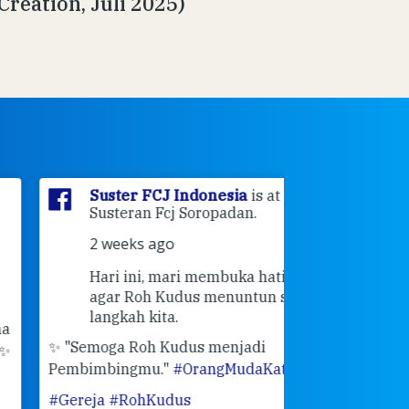
Creation, Juli 2025)
Suster FCJ Indonesia
is at
Suster F
Susteran Fcj Soropadan.
Myrna
a
Ende Jl 
2 weeks ago
Ende.
Hari ini, mari membuka hati 💙
3 weeks 
agar Roh Kudus menuntun setiap
👣 Langk
langkah kita.
Masih ingat pe
"Semoga Roh Kudus menjadi
pertemuan Sah
mbimbingmu."
#OrangMudaKatolik
bulan Februari 
ereja
#RohKudus