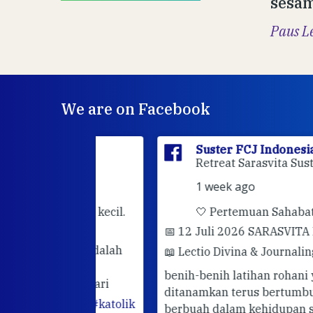
sesam
Paus L
We are on Facebook
sia
is at
Suster FCJ Indonesia
is at Gri
dan.
Retreat Sarasvita Susteran Fcj.
1 week ago
rhatian kecil.
🤍 Pertemuan Sahabat Muda FC
📅 12 Juli 2026 SARASVITA FCJ CENT
darimu adalah
📖 Lectio Divina & Journaling
Semoga
utuhkan
benih-benih latihan rohani yang telah
hadir. Mari
ditanamkan terus bertumbuh dan
abatan
#katolik
berbuah dalam kehidupan sehari-hari.