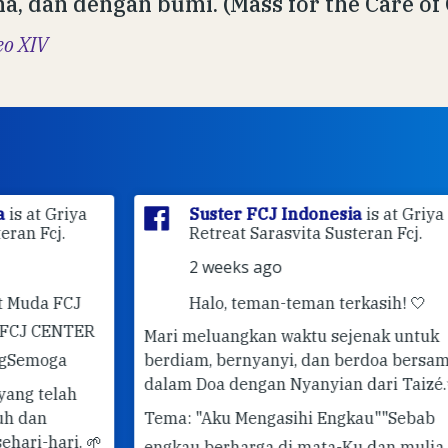
a, dan dengan bumi. (Mass for the Care of 
eo XIV
ya
Suster FCJ Indonesia
is at Griya
Retreat Sarasvita Susteran Fcj.
2 weeks ago
J
Halo, teman-teman terkasih! 🤍
ER
Mari meluangkan waktu sejenak untuk
berdiam, bernyanyi, dan berdoa bersama
✨ 
dalam Doa dengan Nyanyian dari Taizé.
✨
Pe
Tema: "Aku Mengasihi Engkau"
"Sebab
#G
 🌱
engkau berharga di mata-Ku dan mulia,