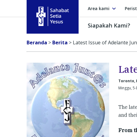
Area kami
Peris
Siapakah Kami?
Sahabat Setia Yesus
Beranda
>
Berita
>
Latest Issue of Adelante Ju
Lat
Toronto,
Minggu, 5
The late
and the
From th