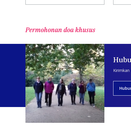
Permohonan doa khusus
Hubu
Kirimkan
Hubu