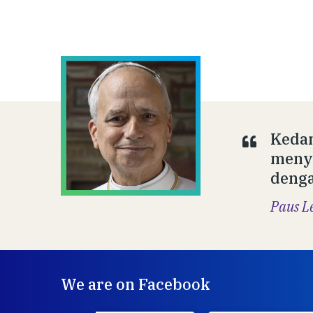
Kedam
menyi
denga
Paus L
We are on Facebook