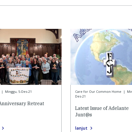
|
Minggu, 5-Des-21
Care for Our Common Home
|
Min
Des-21
Anniversary Retreat
Latest Issue of Adelante
Junt@s
lanjut