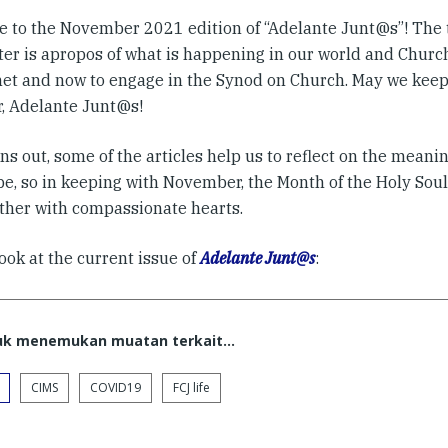
 to the November 2021 edition of “Adelante Junt@s”! The ti
er is apropos of what is happening in our world and Church:
net and now to engage in the Synod on Church. May we keep
r, Adelante Junt@s!
rns out, some of the articles help us to reflect on the meanin
pe, so in keeping with November, the Month of the Holy Sou
ther with compassionate hearts.
ook at the current issue of
Adelante Junt@s
:
tuk menemukan muatan terkait...
CIMS
COVID19
FCJ life