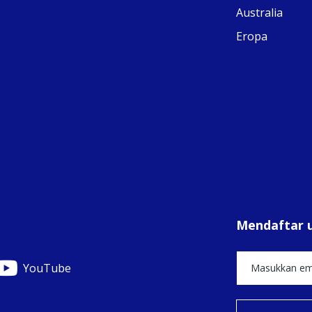
Australia
Eropa
View on Facebook
·
Share
1
0
0
Mendaftar 
YouTube