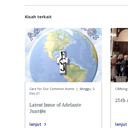
Kisah terkait
Care for Our Common Home
|
Minggu, 5-
CIMblog
Des-21
25th 
Latest Issue of Adelante
Junt@s
lanjut
lanjut