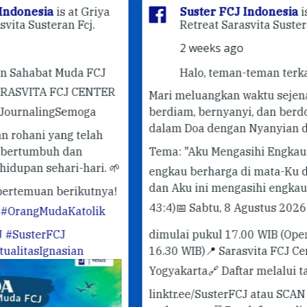
ya
Suster FCJ Indonesia
is at Griya
Retreat Sarasvita Susteran Fcj.
2 weeks ago
J
Halo, teman-teman terkasih! 🤍
ER
Mari meluangkan waktu sejenak untuk
berdiam, bernyanyi, dan berdoa bersama
✨ 
dalam Doa dengan Nyanyian dari Taizé.
✨
Pe
Tema: "Aku Mengasihi Engkau"
"Sebab
#G
 🌱
engkau berharga di mata-Ku dan mulia,
#T
dan Aku ini mengasihi engkau."
(Yesaya
ya!
43:4)
📅 Sabtu, 8 Agustus 2026
🕔 doa
k
dimulai pukul 17.00 WIB (Open Gate
16.30 WIB)
📍 Sarasvita FCJ Center,
Yogyakarta
🔗 Daftar melalui tautan
linktr.ee/SusterFCJ atau SCAN QR-CODE