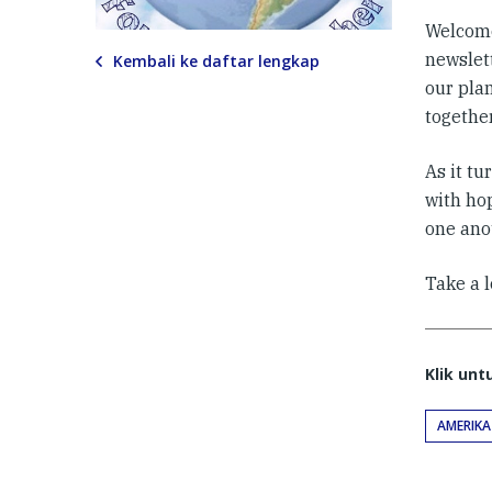
Welcome
newslett
Kembali ke daftar lengkap
our pla
togethe
As it tu
with ho
one ano
Take a l
Klik un
AMERIKA