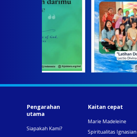
 on Facebook
·
Share
+5
Pengarahan
Kaitan cepat
utama
View on Facebook
·
2
0
0
Marie Madeleine
Siapakah Kami?
Spiritualitas Ignasian