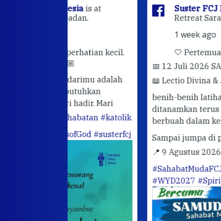
sia
is at
Suster FCJ Indonesia
is at Gri
dan.
Retreat Sarasvita Susteran Fcj.
1 week ago
rhatian kecil.
🤍 Pertemuan Sahabat Muda FC
📅 12 Juli 2026 SARASVITA FCJ CENT
darimu adalah
📖 Lectio Divina & Journaling
Semoga
utuhkan
benih-benih latihan rohani yang telah
hadir. Mari
ditanamkan terus bertumbuh dan
abatan
#katolik
berbuah dalam kehidupan sehari-hari.
ofGod
#susterfcj
Sampai jumpa di pertemuan berikutn
📍 9 Agustus 2026
#OrangMudaKatoli
#SahabatMudaFCJ
#SusterFCJ
#WYD2027
#SpiritualitasIgnasian