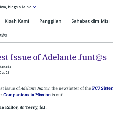
tiwa, blogs & lain2
Kisah Kami
Panggilan
Sahabat dlm Misi
nt@s
est Issue of Adelante Junt@s
 Kanada
-Des-21
st issue of
Adelante Junt@s
, the newsletter of the
FCJ Sister
ir
Companions in Mission
is out!
e Editor, Sr Terry, fcJ: