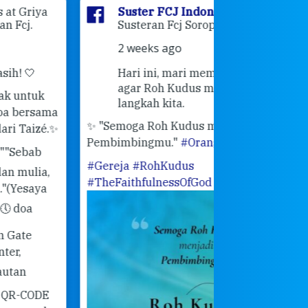
Suster FCJ Indonesia
is at
Suster F
Susteran Fcj Soropadan.
Myrna
a
Ende Jl 
2 weeks ago
Ende.
Hari ini, mari membuka hati 💙
3 weeks 
agar Roh Kudus menuntun setiap
👣 Langk
langkah kita.
Masih ingat pe
"Semoga Roh Kudus menjadi
pertemuan Sah
mbimbingmu."
#OrangMudaKatolik
bulan Februari 
ereja
#RohKudus
mengenang ke
heFaithfulnessOfGod
#susterfcj
kebersamaan pa
FCJ Ende. Sem
saat itu terus
pilihan kita hari
dirimu atau te
lupa mention 
lihat postingan 