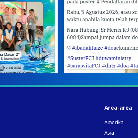
pada poster..
⏳ Pendaftaran ditutup pada
Rabu, 5 Agustus 2026, atau sewaktu-
waktu apabila kuota telah terpenuhi.
😁
Nara Hubung: Sr Merici fcJ (0821 3412
6084)
Sampai jumpa dalam doa bersama!
🤍
#ibadahtaize
#doa
ekumenis
#SusterFCJ
#duwaministry
#sarasvitaFCJ
#dntz
#doa
#taize
Area-area
Share
Amerika
Asia