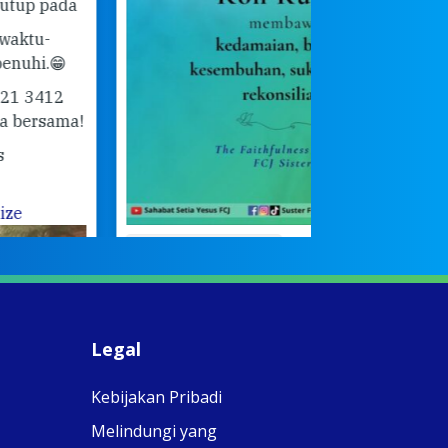
#orangmudakat
#Ende
#samud
View on Facebook
·
Share
2
0
0
Legal
Kebijakan Pribadi
Melindungi yang