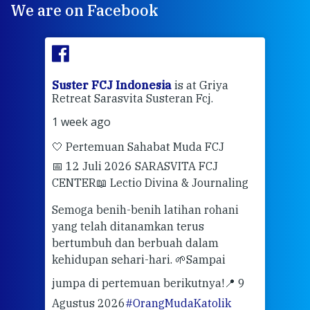
We are on Facebook
ran
Suster FCJ Indonesia
is at Griya
Sus
Retreat Sarasvita Susteran Fcj.
Retr
1 week ago
2 we
🤍 Pertemuan Sahabat Muda FCJ
Halo
📅 12 Juli 2026 SARASVITA FCJ
Mari
CENTER
📖 Lectio Divina & Journaling
dalah
berd
ber
Semoga benih-benih latihan rohani
ari
dari
yang telah ditanamkan terus
bertumbuh dan berbuah dalam
Eng
kehidupan sehari-hari. 🌱
Sampai
mata
meng
jumpa di pertemuan berikutnya!
📍 9
Agustus 2026
#OrangMudaKatolik
Sabt