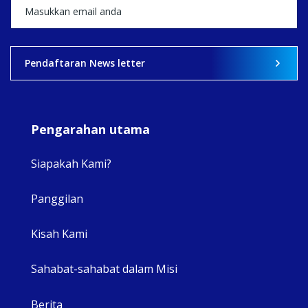
View on Facebook
·
Share
2
0
0
Pendaftaran News letter
Pengarahan utama
Siapakah Kami?
Panggilan
View 
Kisah Kami
Sahabat-sahabat dalam Misi
Berita