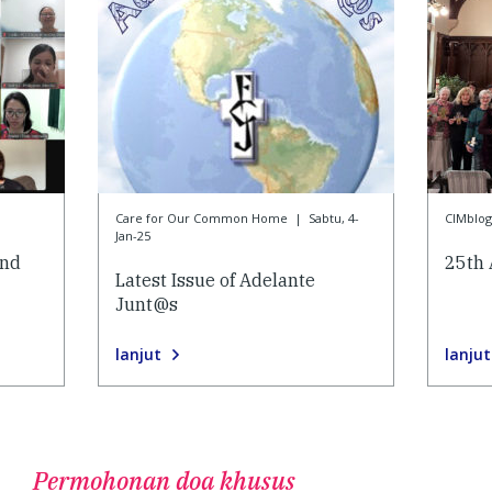
Care for Our Common Home
|
Sabtu, 4-
CIMblog
Jan-25
and
25th 
Latest Issue of Adelante
Junt@s
lanjut
lanjut
Permohonan doa khusus