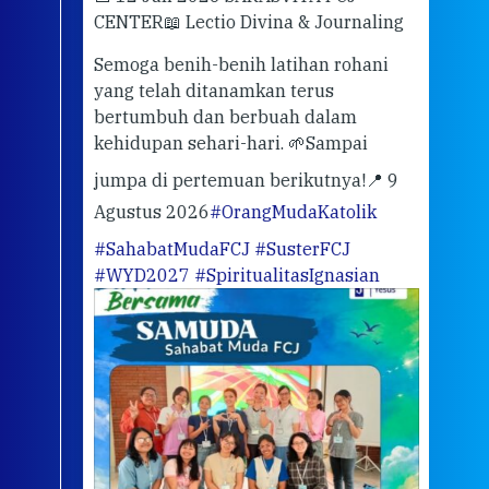
Mari
CENTER
📖 Lectio Divina & Journaling
dalah
berd
ber
Semoga benih-benih latihan rohani
ari
dari
yang telah ditanamkan terus
bertumbuh dan berbuah dalam
Eng
kehidupan sehari-hari. 🌱
Sampai
mata
meng
jumpa di pertemuan berikutnya!
📍 9
Agustus 2026
#OrangMudaKatolik
Sabt
#SahabatMudaFCJ
#SusterFCJ
puku
#WYD2027
#SpiritualitasIgnasian
WIB)
Yogy
link
CODE
ditu
atau
tela