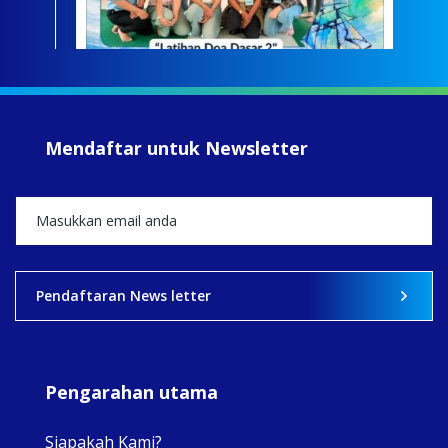
Meri
jump
#iba
#Su
#sar
Mendaftar untuk Newsletter
+5
View on Facebook
·
Share
2
0
0
Pendaftaran News letter
Pengarahan utama
Siapakah Kami?