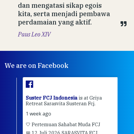
dan mengatasi sikap egois
kita, serta menjadi pembawa
perdamaian yang aktif.
Paus Leo XIV
We are on Facebook
ran
Suster FCJ Indonesia
is at Griya
Sus
Retreat Sarasvita Susteran Fcj.
Retr
1 week ago
2 we
🤍 Pertemuan Sahabat Muda FCJ
Halo
📅 12 Juli 2026 SARASVITA FCJ