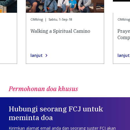
CIMblog
|
Sabtu, 1-Sep-18
CIMblog
Walking a Spiritual Camino
Praye
Compa
lanjut
lanjut
Permohonan doa khusus
Hubungi seorang FCJ untuk
meminta doa
Kirimkan alamat email anda dan seorang suster FCJ akan