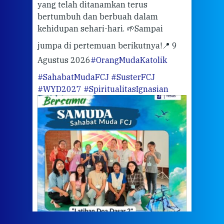
yang telah ditanamkan terus
bertumbuh dan berbuah dalam
Eng
kehidupan sehari-hari. 🌱
Sampai
mata
meng
jumpa di pertemuan berikutnya!
📍 9
Agustus 2026
#OrangMudaKatolik
Sabt
#SahabatMudaFCJ
#SusterFCJ
puku
#WYD2027
#SpiritualitasIgnasian
WIB)
Yogy
link
CODE
ditu
atau
tela
Meri
jump