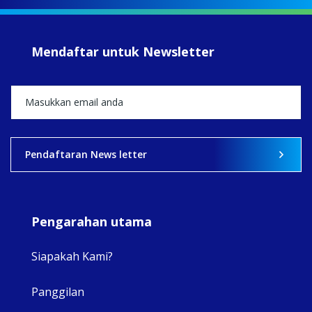
#iba
#Su
#sar
Mendaftar untuk Newsletter
+5
View on Facebook
·
Share
2
0
0
Pendaftaran News letter
Pengarahan utama
Siapakah Kami?
Panggilan