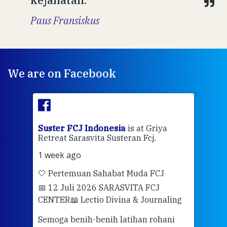
Paus Fransiskus
We are on Facebook
ran
Suster FCJ Indonesia
is at Griya
Sus
Retreat Sarasvita Susteran Fcj.
Retr
1 week ago
2 we
🤍 Pertemuan Sahabat Muda FCJ
Halo
📅 12 Juli 2026 SARASVITA FCJ
Mari
CENTER
📖 Lectio Divina & Journaling
dalah
berd
ber
Semoga benih-benih latihan rohani
ari
dari